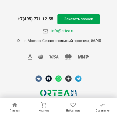
+7(495) 771-12-55
Заказать звонок
info@ortea.ru
г. Москва, Севастопольский проспект, 56/40
© 2026 ORTEA, Все права защищены
Главная
Главная
Корзина
Корзина
Избранные
Избранные
Сравнение
Сравнение