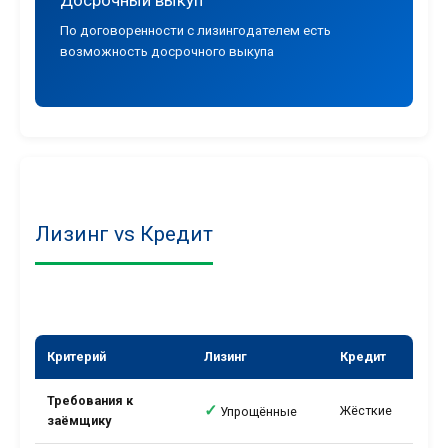
Досрочный выкуп
По договоренности с лизингодателем есть
возможность досрочного выкупа
Лизинг vs Кредит
Критерий
Лизинг
Кредит
Требования к
✓
Жёсткие
Упрощённые
заёмщику