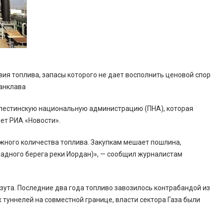
вия топлива, запасы которого не дает восполнить ценовой спор
 анклава
Палестинскую национальную администрацию (ПНА), которая
ет РИА «Новости».
жного количества топлива. Закупкам мешает пошлина,
адного берега реки Иордан)», — сообщил журналистам
зута. Последние два года топливо завозилось контрабандой из
х туннелей на совместной границе, власти сектора Газа были