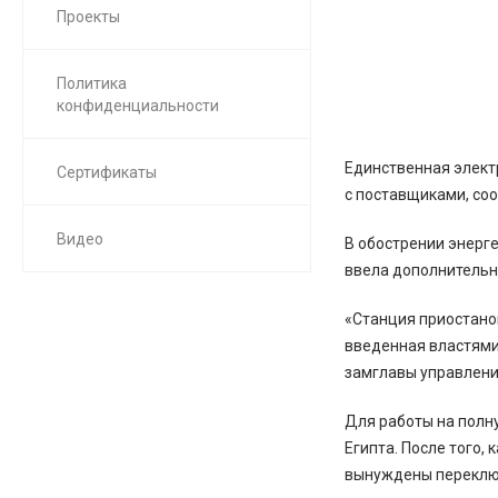
Проекты
Политика
конфиденциальности
Единственная электр
Сертификаты
с поставщиками, со
Видео
В обострении энерг
ввела дополнительны
«Станция приостано
введенная властями
замглавы управлени
Для работы на полну
Египта. После того,
вынуждены переключ