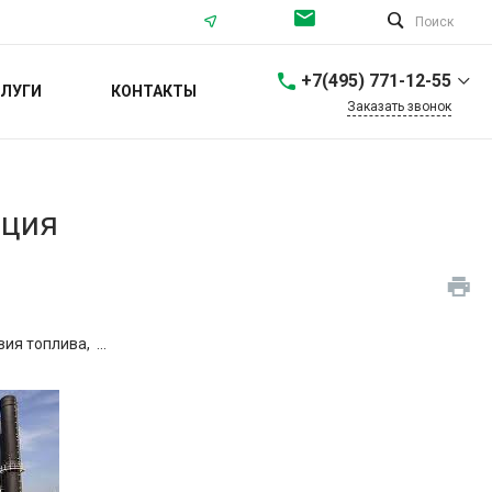
Поиск
+7(495) 771-12-55
ЛУГИ
КОНТАКТЫ
Заказать звонок
+7(495) 771-12-55
г. Москва,
Севастопольский
проспект, 56/40
нция
Пн-Пт: 9:00-18:00 Cб-Вс:
Выходной
info@ortea.ru
+7 (812) 561-68-65
г. Санкт-Петербург,
я топлива, ...
Проспект Энгельса, 37
Пн-Пт: 9:00-18:00 Cб-Вс:
Выходной
spb@ortea.ru