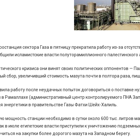
останция сектора Газа в пятницу прекратила работу из-за отсутст
общили исламистские власти полуторамиллионного палестинского
етического кризиса они винят своих политических оппонентов — 
й сбор, увеличивший стоимость мазута почти в полтора раза, пиш
вила работу после неудачных попыток договориться о поставке ну
 в Рамаллахе (административный центр контролируемого ПНА Зап
я энергетики в правительстве Газы Фатхи Шейх-Халиль.
ю мощность станции необходимо в сутки около 600 тыс. литров ма
 как в июле египетские власти приступили к уничтожению подземны
иться на закупки более дорогого мазута на Западном берегу.