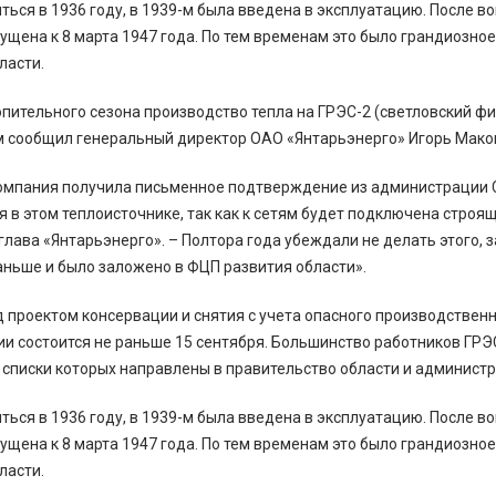
ться в 1936 году, в 1939-м была введена в эксплуатацию. После
ущена к 8 марта 1947 года. По тем временам это было грандиозное
ласти.
опительного сезона производство тепла на ГРЭС-2 (светловский 
м сообщил генеральный директор ОАО «Янтарьэнерго» Игорь Мако
омпания получила письменное подтверждение из администрации Св
 в этом теплоисточнике, так как к сетям будет подключена строящ
глава «Янтарьэнерго». – Полтора года убеждали не делать этого, 
аньше и было заложено в ФЦП развития области».
 проектом консервации и снятия с учета опасного производственн
ии состоится не раньше 15 сентября. Большинство работников ГР
 списки которых направлены в правительство области и администр
ться в 1936 году, в 1939-м была введена в эксплуатацию. После
ущена к 8 марта 1947 года. По тем временам это было грандиозное
ласти.