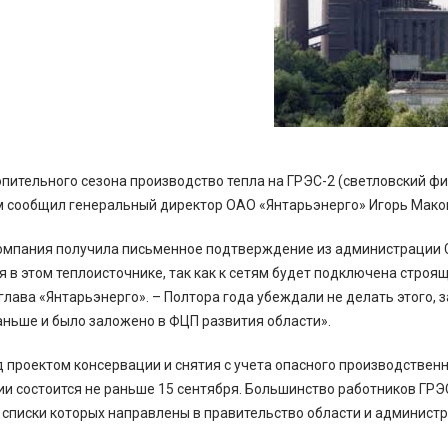
опительного сезона производство тепла на ГРЭС-2 (светловский 
м сообщил генеральный директор ОАО «Янтарьэнерго» Игорь Мако
омпания получила письменное подтверждение из администрации Св
 в этом теплоисточнике, так как к сетям будет подключена строящ
глава «Янтарьэнерго». – Полтора года убеждали не делать этого, 
аньше и было заложено в ФЦП развития области».
 проектом консервации и снятия с учета опасного производственн
ии состоится не раньше 15 сентября. Большинство работников ГР
 списки которых направлены в правительство области и администр