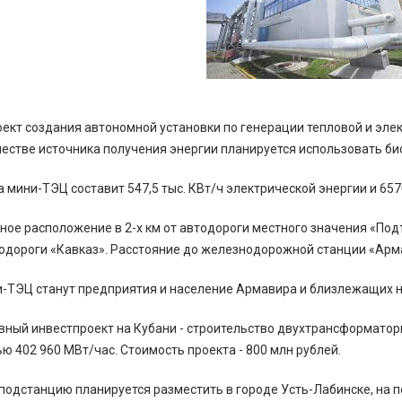
ект создания автономной установки по генерации тепловой и эле
честве источника получения энергии планируется использовать био
мини-ТЭЦ составит 547,5 тыс. КВт/ч электрической энергии и 6570
ое расположение в 2-х км от автодороги местного значения «Подъе
одороги «Кавказ». Расстояние до железнодорожной станции «Армав
-ТЭЦ станут предприятия и население Армавира и близлежащих н
вный инвестпроект на Кубани - строительство двухтрансформаторн
 402 960 МВт/час. Стоимость проекта - 800 млн рублей.
одстанцию планируется разместить в городе Усть-Лабинске, на 