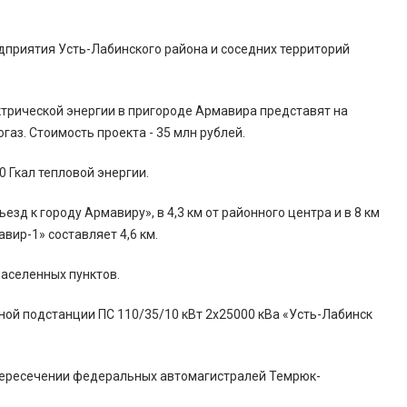
приятия Усть-Лабинского района и соседних территорий
ктрической энергии в пригороде Армавира представят на
газ. Стоимость проекта - 35 млн рублей.
 Гкал тепловой энергии.
зд к городу Армавиру», в 4,3 км от районного центра и в 8 км
ир-1» составляет 4,6 км.
аселенных пунктов.
ой подстанции ПС 110/35/10 кВт 2х25000 кВа «Усть-Лабинск
пересечении федеральных автомагистралей Темрюк-