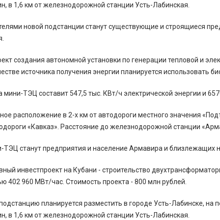
н, в 1,6 км от железнодорожной станции Усть-Лабинская.
елями новой подстанции станут существующие и строящиеся пред
я.
ект создания автономной установки по генерации тепловой и эле
честве источника получения энергии планируется использовать био
мини-ТЭЦ составит 547,5 тыс. КВт/ч электрической энергии и 6570
ое расположение в 2-х км от автодороги местного значения «Подъе
одороги «Кавказ». Расстояние до железнодорожной станции «Армав
-ТЭЦ станут предприятия и население Армавира и близлежащих н
вный инвестпроект на Кубани - строительство двухтрансформаторн
 402 960 МВт/час. Стоимость проекта - 800 млн рублей.
одстанцию планируется разместить в городе Усть-Лабинске, на 
н, в 1,6 км от железнодорожной станции Усть-Лабинская.