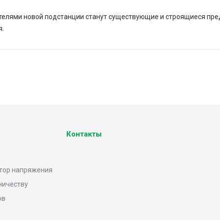
елями новой подстанции станут существующие и строящиеся пред
я.
Контакты
тор напряжения
ничеству
ов