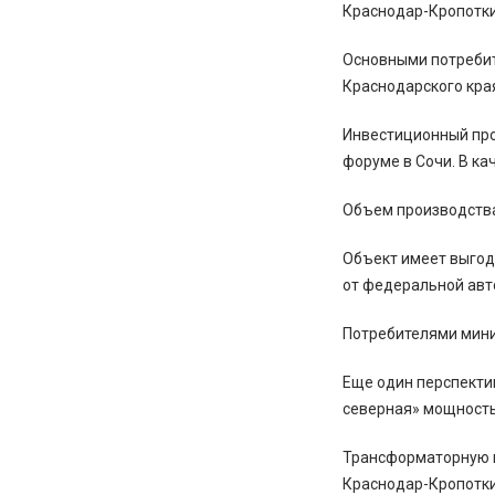
Краснодар-Кропотки
Основными потребит
Краснодарского кра
Инвестиционный про
форуме в Сочи. В ка
Объем производства 
Объект имеет выгодн
от федеральной авт
Потребителями мини
Еще один перспекти
северная» мощностью
Трансформаторную п
Краснодар-Кропотки