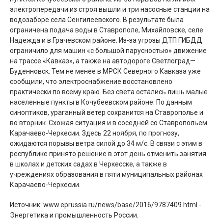
электропередачи из строя вышли и три насосные станции на
водозаборе села Сенгилеевского. В результате была
ограничена подача воды в Ставрополе, Михайловске, селе
Надежда и в Грачевском районе. Из-за угрозы ДТП ГИБДД
ограничило для машин «с большой парусностью» движение
на трассе «Кавказ», а также на автодороге Светлоград—
Буденновск. Тем не менее в МРСК Северного Кавказа уже
сообщили, что электроснабжение восстановлено
практически по всему краю. Без света остались лишь малые
населенные пункты в Кочубеевском районе. По данным
синоптиков, ураганный ветер сохранится на Ставрополье и
во вторник. Схожая ситуация и в соседней со Ставропольем
Карачаево-Черкесии. Здесь 22 ноября, по прогнозу,
ожидаются порывы ветра силой до 34 м/с. В связи с этим в
республике принято решение в этот день отменить занятия
в школах и детских садах в Черкесске, а также в
учреждениях образования в пяти муниципальных районах
Карачаево-Черкесии.
Источник: www.eprussia.ru/news/base/2016/9787409.html -
Энергетика и промышленность России.