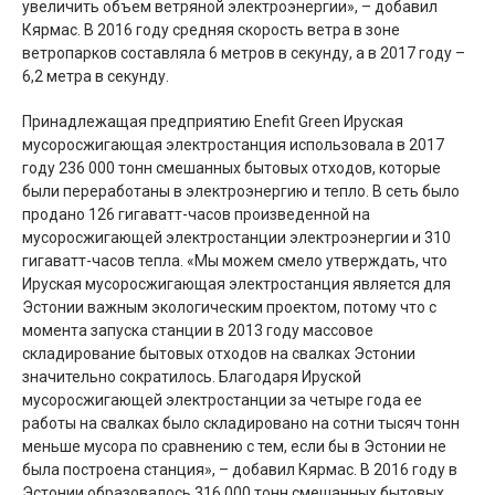
увеличить объем ветряной электроэнергии», – добавил
Кярмас. В 2016 году средняя скорость ветра в зоне
ветропарков составляла 6 метров в секунду, а в 2017 году –
6,2 метра в секунду.
Принадлежащая предприятию Enefit Green Ируская
мусоросжигающая электростанция использовала в 2017
году 236 000 тонн смешанных бытовых отходов, которые
были переработаны в электроэнергию и тепло. В сеть было
продано 126 гигаватт-часов произведенной на
мусоросжигающей электростанции электроэнергии и 310
гигаватт-часов тепла. «Мы можем смело утверждать, что
Ируская мусоросжигающая электростанция является для
Эстонии важным экологическим проектом, потому что с
момента запуска станции в 2013 году массовое
складирование бытовых отходов на свалках Эстонии
значительно сократилось. Благодаря Ируской
мусоросжигающей электростанции за четыре года ее
работы на свалках было складировано на сотни тысяч тонн
меньше мусора по сравнению с тем, если бы в Эстонии не
была построена станция», – добавил Кярмас. В 2016 году в
Эстонии образовалось 316 000 тонн смешанных бытовых