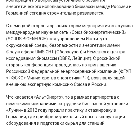
кооперации по вопросам устойчивого развития
энергетического использования биомассы между Россией и
Германией сегодня стремительно развивается.
С немецкой стороны организатором мероприятия выступила
международная научная сеть «Союз биоэнергетический»
(SOJUS BIOENERGIE) под управлением Института
окружающей среды, безопасности и энергетики имени
Фраунгофера UMSICHT (Оберхаузен) и Немецкого центра
исследования биомассы (DBFZ, Лейпциг). С российской
стороны конференция проводилась по приглашению
Российской Федеральной энергосервисной компании (ФГУП
»ФЭСКО« Министерства энергетики РФ), возглавляющей
внешнюю экспертную комиссию Союза в России.
Что касается «АльтЭнерго», то в рамках партнерства с
немецкими компаниями сотрудники биогазовой установки
«Лучки» в 2012 году прошли практику и стажировку в
Германии, где приобрели уникальный опыт эксплуатации
оборудования и подготовки сырья для станций.