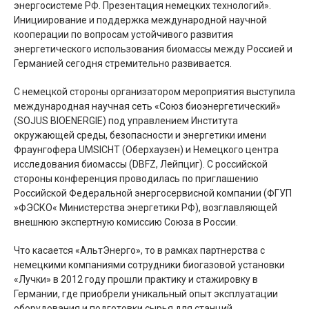
энергосистеме РФ. Презентация немецких технологий».
Инициирование и поддержка международной научной
кооперации по вопросам устойчивого развития
энергетического использования биомассы между Россией и
Германией сегодня стремительно развивается.
С немецкой стороны организатором мероприятия выступила
международная научная сеть «Союз биоэнергетический»
(SOJUS BIOENERGIE) под управлением Института
окружающей среды, безопасности и энергетики имени
Фраунгофера UMSICHT (Оберхаузен) и Немецкого центра
исследования биомассы (DBFZ, Лейпциг). С российской
стороны конференция проводилась по приглашению
Российской Федеральной энергосервисной компании (ФГУП
»ФЭСКО« Министерства энергетики РФ), возглавляющей
внешнюю экспертную комиссию Союза в России.
Что касается «АльтЭнерго», то в рамках партнерства с
немецкими компаниями сотрудники биогазовой установки
«Лучки» в 2012 году прошли практику и стажировку в
Германии, где приобрели уникальный опыт эксплуатации
оборудования и подготовки сырья для станций.