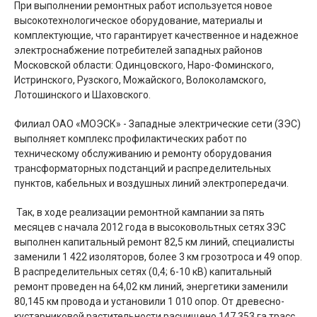
При выполнении ремонтных работ используется новое
высокотехнологическое оборудование, материалы и
комплектующие, что гарантирует качественное и надежное
электроснабжение потребителей западных районов
Московской области: Одинцовского, Наро-Фоминского,
Истринского, Рузского, Можайского, Волоколамского,
Лотошинского и Шаховского.
Филиал ОАО «МОЭСК» - Западные электрические сети (ЗЭС)
выполняет комплекс профилактических работ по
техническому обслуживанию и ремонту оборудования
трансформаторных подстанций и распределительных
пунктов, кабельных и воздушных линий электропередачи.
Так, в ходе реализации ремонтной кампании за пять
месяцев с начала 2012 года в высоковольтных сетях ЗЭС
выполнен капитальный ремонт 82,5 км линий, специалисты
заменили 1 422 изоляторов, более 3 км грозотроса и 49 опор.
В распределительных сетях (0,4; 6-10 кВ) капитальный
ремонт проведен на 64,02 км линий, энергетики заменили
80,145 км провода и установили 1 010 опор. От древесно-
кустарниковой растительности расчищено 147,353 га трасс