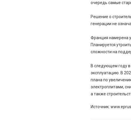
очередь самые стар
Решение о строител
генерации не означа
Франция намерена ув
Планируется утроить
сложности на подде
В следующем году в 
эксплуатацию. В 202
плана по увеличени
электроплитами, сн
а также строительс
Источник: www.eprus