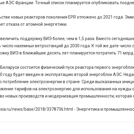
ые АЭС Франции. Точный список планируется опубликовать поздне
ьстве новых реакторов поколения EPR отложено до 2021 года. Эм
ет отказа от атомной энергетики.
еличить поддержку ВИЭ более, чем в 1,5 раза. Вместо сегодняшних 
 число наземных ветростанций до 2030 года. К той же дате число 
ржку ВИЭ в ближайшие десять лет планируется потратить 71 млрд.
Беларуси состоится физический пуск реактора первого энергобло
0 году будет введен в эксплуатацию второй энергоблок АЭС. Нед
ю потребление электроэнергии в стране. Среди высказанных иници
ижение тарифов на электроэнергию для использования на нужды 
тво новых производств и модернизация промышленности, которая 
sia.ru/news/base/2018/3378736.html - Энергетика и промышленнос