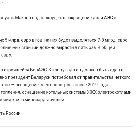
е.
мануэль Макрон подчеркнул, что сокращение доли АЭС в
5 млрд. евро в год, на них будет выделяться 7-8 млрд. евро.
солнечных станций должно вырасти в пять раз. В общей
 евро.
ка строящейся БелАЭС. К концу года он должен быть сдан в
авно президент Беларуси потребовал от правительства четкого
атив — оснащение всех новостроек после 2019 года
отопления, оснащение котельных системы ЖКХ электрокотлами,
обойдется в миллиарды рублей.
ть России.