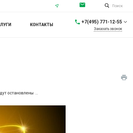
Поиск
+7(495) 771-12-55
ЛУГИ
КОНТАКТЫ
Заказать звонок
+7(495) 771-12-55
г. Москва,
Севастопольский
проспект, 56/40
Пн-Пт: 9:00-18:00 Cб-Вс:
Выходной
info@ortea.ru
+7 (812) 561-68-65
г. Санкт-Петербург,
дут остановлены ...
Проспект Энгельса, 37
Пн-Пт: 9:00-18:00 Cб-Вс:
Выходной
spb@ortea.ru