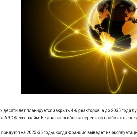
 десяти лет планируется закрыть 4-6 реакторов, а до 2035 года б
а АЭС Фессенхайм. Ее два энергоблока перестанут работать еще д
придутся на 2025-35 годы, когда Франция выведет из эксплуатаци