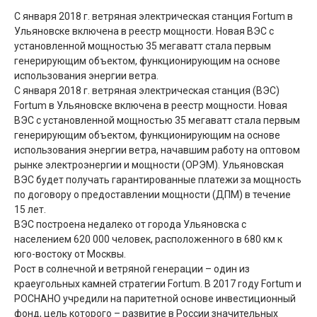
С января 2018 г. ветряная электрическая станция Fortum в
Ульяновске включена в реестр мощности. Новая ВЭС с
установленной мощностью 35 мегаватт стала первым
генерирующим объектом, функционирующим на основе
использования энергии ветра.
С января 2018 г. ветряная электрическая станция (ВЭС)
Fortum в Ульяновске включена в реестр мощности. Новая
ВЭС с установленной мощностью 35 мегаватт стала первым
генерирующим объектом, функционирующим на основе
использования энергии ветра, начавшим работу на оптовом
рынке электроэнергии и мощности (ОРЭМ). Ульяновская
ВЭС будет получать гарантированные платежи за мощность
по договору о предоставлении мощности (ДПМ) в течение
15 лет.
ВЭС построена недалеко от города Ульяновска с
населением 620 000 человек, расположенного в 680 км к
юго-востоку от Москвы.
Рост в солнечной и ветряной генерации – один из
краеугольных камней стратегии Fortum. В 2017 году Fortum и
РОСНАНО учредили на паритетной основе инвестиционный
фонд, цель которого – развитие в России значительных