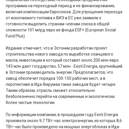
программа на переходный период и ее финансирование,
включая компенсации Евросоюза. Для упрощения перехода
от ископаемого топлива к ВИЭ в ЕС уже заявили о
готовности выделить странам-членам союза в общей
сложности 101 млрд евро из фонда ESF+ (European Social
Fund Plus).
Издание отмечает, что в Эстонии разработан проект
строительства нового завода по выработке сланцевого
масла, инвестиции в который составят около 200 млн евро:
143 млн дает государство, 57 млн - Еesti Energia, крупнейший
в Эстонии производитель энергии. Предполагается, что
завод обеспечит порядка 100-150 рабочих мест, а в
перспективе в Ида-Вирумаа таких заводов будет четыре.
Таким образом, отрасль сможет относительно
безболезненно перейти на современные и экологически
более чистые технологии.
По информации компании, в прошедшем году Eesti Energia
произвела около 9,7 ТВт-час электроэнергии, из которых 8,6
ТВт-час было произведено на мощных энергоблоках в Ида-