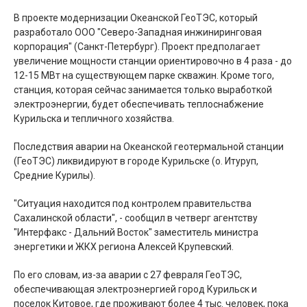
В проекте модернизации Океанской ГеоТЭС, который
разработало ООО "Северо-Западная инжиниринговая
корпорация" (Санкт-Петербург). Проект предполагает
увеличение мощности станции ориентировочно в 4 раза - до
12-15 МВт на существующем парке скважин. Кроме того,
станция, которая сейчас занимается только выработкой
электроэнергии, будет обеспечивать теплоснабжение
Курильска и тепличного хозяйства.
Последствия аварии на Океанской геотермальной станции
(ГеоТЭС) ликвидируют в городе Курильске (о. Итуруп,
Средние Курилы).
"Ситуация находится под контролем правительства
Сахалинской области", - сообщил в четверг агентству
"Интерфакс­ - Дальний Восток" заместитель министра
энергетики и ЖКХ региона Алексей Крупевский.
По его словам, из-за аварии с 27 февраля ГеоТЭС,
обеспечивающая электроэнергией город Курильск и
поселок Китовое, где проживают более 4 тыс. человек, пока