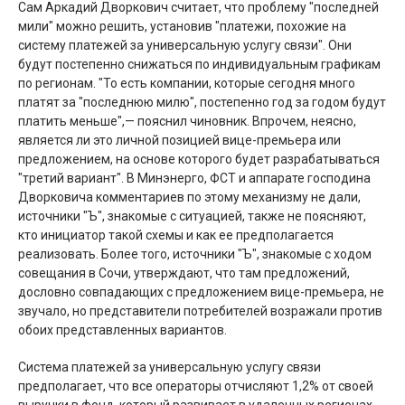
Сам Аркадий Дворкович считает, что проблему "последней
мили" можно решить, установив "платежи, похожие на
систему платежей за универсальную услугу связи". Они
будут постепенно снижаться по индивидуальным графикам
по регионам. "То есть компании, которые сегодня много
платят за "последнюю милю", постепенно год за годом будут
платить меньше",— пояснил чиновник. Впрочем, неясно,
является ли это личной позицией вице-премьера или
предложением, на основе которого будет разрабатываться
"третий вариант". В Минэнерго, ФСТ и аппарате господина
Дворковича комментариев по этому механизму не дали,
источники "Ъ", знакомые с ситуацией, также не поясняют,
кто инициатор такой схемы и как ее предполагается
реализовать. Более того, источники "Ъ", знакомые с ходом
совещания в Сочи, утверждают, что там предложений,
дословно совпадающих с предложением вице-премьера, не
звучало, но представители потребителей возражали против
обоих представленных вариантов.
Система платежей за универсальную услугу связи
предполагает, что все операторы отчисляют 1,2% от своей