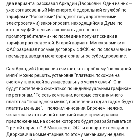
два варианта, рассказал Аркадий Дворкович. Один из них —
уже согласованный Минэнерго, Федеральной службой по
тарифам и "Россетями" (владеют государственными
электросетями) законопроект, находящийся в Думе, по
которому ФСК нельзя заключать договоры с
промпотребителями - но последние получат скидки в
тарифах распредсетей. Второй вариант Минэкономики и
ФАС разрешал прямые договоры с ФСК, но, по словам вице-
премьера, вводил межтерриториальное субсидирование.
Сам Аркадий Дворкович считает, что проблему "последней
мили" можно решить, установив "платежи, похожие на
систему платежей за универсальную услугу связи". Они
будут постепенно снижаться по индивидуальным графикам
по регионам. "То есть компании, которые сегодня много
платят за "последнюю милю", постепенно год за годом будут
платить меньше",— пояснил чиновник. Впрочем, неясно,
является ли это личной позицией вице-премьера или
предложением, на основе которого будет разрабатываться
"третий вариант". В Минэнерго, ФСТ и аппарате господина
Дворковича комментариев по этому механизму не дали,