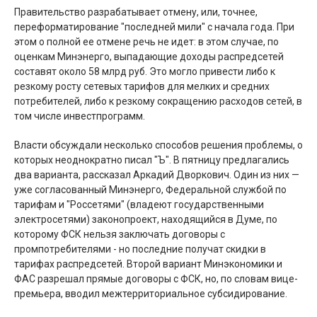
Правительство разрабатывает отмену, или, точнее,
переформатирование "последней мили" с начала года. При
этом о полной ее отмене речь не идет: в этом случае, по
оценкам Минэнерго, выпадающие доходы распредсетей
составят около 58 млрд руб. Это могло привести либо к
резкому росту сетевых тарифов для мелких и средних
потребителей, либо к резкому сокращению расходов сетей, в
том числе инвестпрограмм.
Власти обсуждали несколько способов решения проблемы, о
которых неоднократно писал "Ъ". В пятницу предлагались
два варианта, рассказал Аркадий Дворкович. Один из них —
уже согласованный Минэнерго, Федеральной службой по
тарифам и "Россетями" (владеют государственными
электросетями) законопроект, находящийся в Думе, по
которому ФСК нельзя заключать договоры с
промпотребителями - но последние получат скидки в
тарифах распредсетей. Второй вариант Минэкономики и
ФАС разрешал прямые договоры с ФСК, но, по словам вице-
премьера, вводил межтерриториальное субсидирование.