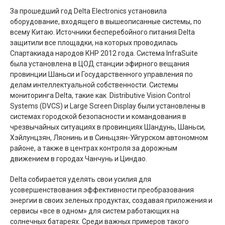
За прошедший год Delta Electronics установила
оборудование, входящего в вышеописанные системы, по
всему Китаю. Источники бесперебойного питания Delta
защитили все площадки, на которых проводилась
Спартакиада народов КНР 2012 года. Система InfraSuite
была установлена в ЦОД станции эфирного вещания
провинции Шаньси и Государственного управления по
делам интеллектуальной собственности. Системы
мониторинга Delta, такие как Distributive Vision Control
Systems (DVCS) и Large Screen Display были установлены в
системах городской безопасности и командования в
чрезвычайных ситуациях в провинциях Шандунь, Шаньси,
Хэйлунцзян, Ляонинь и в Синьцзян-Уйгурском автономном
районе, а также в центрах контроля за дорожным
движением в городах Чанчунь и Циндао.
Delta собирается уделять свои усилия для
усовершенствования эффективности преобразования
энергии в своих зеленых продуктах, создавая приложения и
сервисы «все в одном» для систем работающих на
солнечных батареях. Среди важных примеров такого