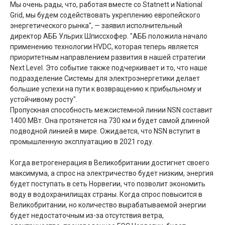
Мы очень рады, что, работая вместе со Statnett и National
Grid, мы будем содействовать укреплению европейского
энергетического рынка", — заявил исполнительный
директор АББ Ульрих Шписсхофер. "АББ положила начало
применению технологии HVDC, которая теперь является
приоритетным направлением развития в нашей стратегии
Next Level. Это событие также подчеркивает и то, что наше
подразделение Системы для электроэнергетики делает
большие успехи на пути к возвращению к прибыльному и
устойчивому росту".
Пропускная способность межсистемной линии NSN составит
1400 МВт. Она протянется на 730 км и будет самой длинной
подводной линией в мире. Ожидается, что NSN вступит в
промышленную эксплуатацию в 2021 году.
Когда ветрогенерация в Великобритании достигнет своего
максимума, а спрос на электричество будет низким, энергия
будет поступать в сеть Норвегии, что позволит экономить
воду в водохранилищах страны. Когда спрос повысится в
Великобритании, но количество вырабатываемой энергии
будет недостаточным из-за отсутствия ветра,