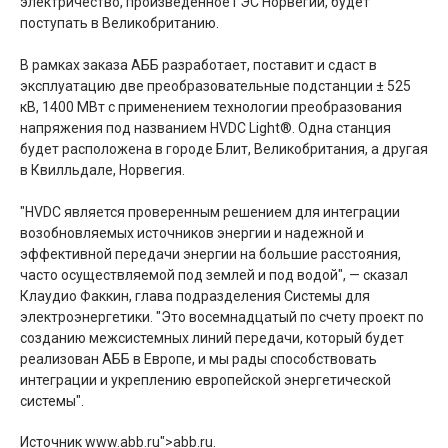
электричество, произведенное ГЭС Норвегии, будет
поступать в Великобританию.
В рамках заказа АББ разработает, поставит и сдаст в
эксплуатацию две преобразовательные подстанции ± 525
кВ, 1400 МВт с применением технологии преобразования
напряжения под названием HVDC Light®. Одна станция
будет расположена в городе Блит, Великобритания, а другая
в Квилльдале, Норвегия.
"HVDC является проверенным решением для интеграции
возобновляемых источников энергии и надежной и
эффективной передачи энергии на большие расстояния,
часто осуществляемой под землей и под водой", — сказал
Клаудио Факкин, глава подразделения Системы для
электроэнергетики. "Это восемнадцатый по счету проект по
созданию межсистемных линий передачи, который будет
реализован АББ в Европе, и мы рады способствовать
интеграции и укреплению европейской энергетической
системы".
Источник
www.abb.ru">abb.ru.