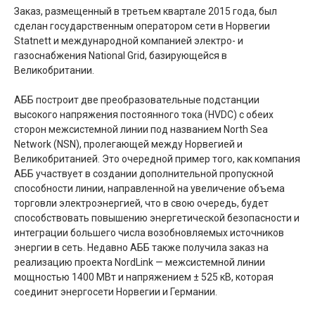
Заказ, размещенный в третьем квартале 2015 года, был
сделан государственным оператором сети в Норвегии
Statnett и международной компанией электро- и
газоснабжения National Grid, базирующейся в
Великобритании.
АББ построит две преобразовательные подстанции
высокого напряжения постоянного тока (HVDC) с обеих
сторон межсистемной линии под названием North Sea
Network (NSN), пролегающей между Норвегией и
Великобританией. Это очередной пример того, как компания
АББ участвует в создании дополнительной пропускной
способности линии, направленной на увеличение объема
торговли электроэнергией, что в свою очередь, будет
способствовать повышению энергетической безопасности и
интеграции большего числа возобновляемых источников
энергии в сеть. Недавно АББ также получила заказ на
реализацию проекта NordLink — межсистемной линии
мощностью 1400 МВт и напряжением ± 525 кВ, которая
соединит энергосети Норвегии и Германии.