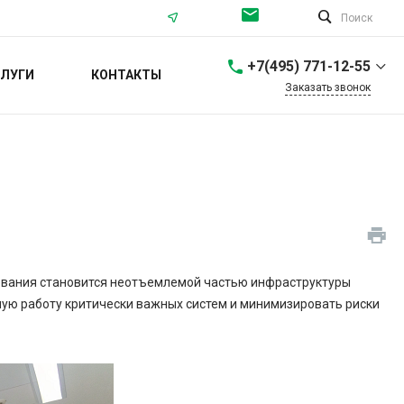
Поиск
+7(495) 771-12-55
ЛУГИ
КОНТАКТЫ
Заказать звонок
+7(495) 771-12-55
г. Москва,
Севастопольский
проспект, 56/40
Пн-Пт: 9:00-18:00 Cб-Вс:
Выходной
info@ortea.ru
+7 (812) 561-68-65
г. Санкт-Петербург,
ования становится неотъемлемой частью инфраструктуры
Проспект Энгельса, 37
ую работу критически важных систем и минимизировать риски
Пн-Пт: 9:00-18:00 Cб-Вс:
Выходной
spb@ortea.ru