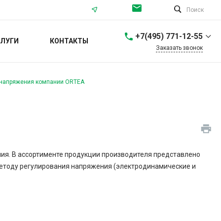
Поиск
+7(495) 771-12-55
ЛУГИ
КОНТАКТЫ
Заказать звонок
+7(495) 771-12-55
г. Москва,
 напряжения компании ORTEA
Севастопольский
проспект, 56/40
Пн-Пт: 9:00-18:00 Cб-Вс:
Выходной
info@ortea.ru
+7 (812) 561-68-65
г. Санкт-Петербург,
ия. В ассортименте продукции производителя представлено
Проспект Энгельса, 37
 методу регулирования напряжения (электродинамические и
Пн-Пт: 9:00-18:00 Cб-Вс:
Выходной
spb@ortea.ru