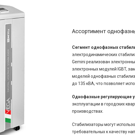
Ассортимент однофазн
Сегмент однофазных стабил
электродинамических стабилиза
Gemini реализован электронн
электронных модулей IGBT, з
моделей однофазных стабилиза
до 135 кВА, что позволяет исп
Однофазные регулирующие у
эксплуатации в городских квар
производствах.
Стабилизаторы могут использо
требовательных к качеству на