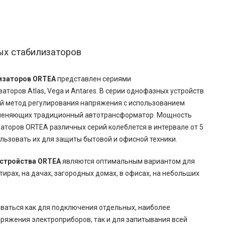
ых стабилизаторов
изаторов ORTEA
представлен сериями
торов Atlas, Vega и Antares. В серии однофазных устройств
ый метод регулирования напряжения с использованием
аменяющих традиционный автотрансформатор. Мощность
торов ORTEA различных серий колеблется в интервале от 5
ользовать их для защиты бытовой и офисной техники.
стройства ORTEA
являются оптимальным вариантом для
тирах, на дачах, загородных домах, в офисах, на небольших
ваться как для подключения отдельных, наиболее
пряжения электроприборов, так и для запитывания всей