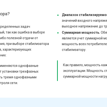
тора?
Диапазон стабилизируемо
значений входного напряже
выходное напряжение до тр
пределенных задач
ый, так как ошибка в выборе
Суммарная мощность.
Обя
ибо полезной отдачи от
является учет суммарной м
рия, при выборе стабилизатора
мощность всех потребителе
в, характеризующих
стабилизатору.
них:
Как правило, мощность каж
рименяются однофазные
эксплуатации. Мощность с
т установки трехфазных
суммарной мощности нагру
ить тремя однофазными
троля сети.