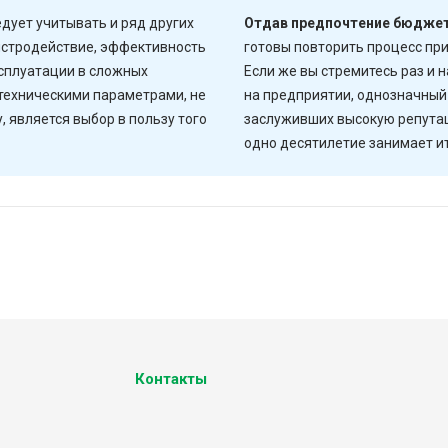
едует учитывать и ряд других
Отдав предпочтение бюджет
быстродействие, эффективность
готовы повторить процесс при
сплуатации в сложных
Если же вы стремитесь раз и
 техническими параметрами, не
на предприятии, однозначный
является выбор в пользу того
заслуживших высокую репута
одно десятилетие занимает и
Контакты