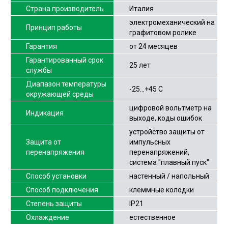
Страна производитель
Италия
электромеханический на
Принцип работы
графитовом ролике
Гарантия
от 24 месяцев
Гарантированный срок
25 лет
службы
Диапазон температуры
-25…+45 С
окружающей среды
цифровой вольтметр на
Индикация
выходе, коды ошибок
устройство защиты от
Защита от
импульсных
перенапряжения
перенапряжений,
система "плавный пуск"
Способ установки
настенный / напольный
Способ подключения
клеммные колодки
Степень защиты
IP21
Охлаждение
естественное