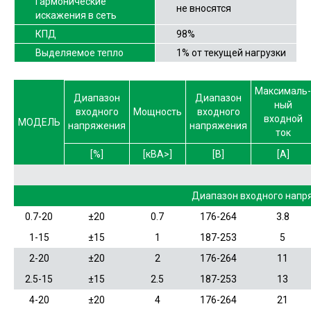
Гармонические
не вносятся
искажения в сеть
КПД
98%
Выделяемое тепло
1% от текущей нагрузки
Максималь-
Диапазон
Диапазон
ный
входного
Мощность
входного
входной
МОДЕЛЬ
напряжения
напряжения
ток
[%]
[кВА>]
[В]
[А]
Диапазон входного напр
0.7-20
±20
0.7
176-264
3.8
1-15
±15
1
187-253
5
2-20
±20
2
176-264
11
2.5-15
±15
2.5
187-253
13
4-20
±20
4
176-264
21