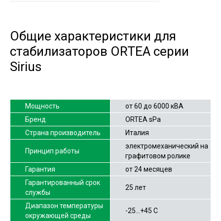
Общие характеристики для
стабилизаторов ORTEA серии
Sirius
Мощность
от 60 до 6000 кВА
Бренд
ORTEA sPa
Страна производитель
Италия
электромеханический на
Принцип работы
графитовом ролике
Гарантия
от 24 месяцев
Гарантированный срок
25 лет
службы
Диапазон температуры
-25…+45 С
окружающей среды