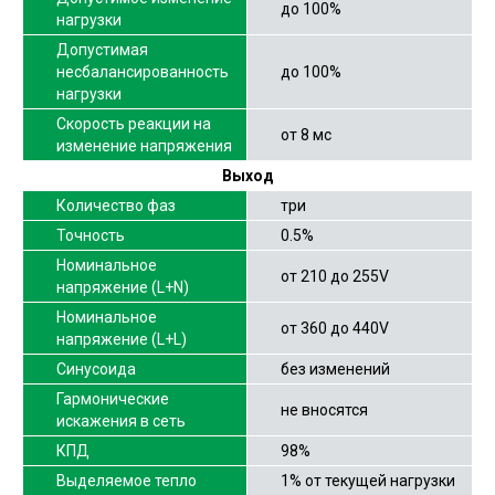
до 100%
нагрузки
Допустимая
несбалансированность
до 100%
нагрузки
Скорость реакции на
от 8 мс
изменение напряжения
Выход
Количество фаз
три
Точность
0.5%
Номинальное
от 210 до 255V
напряжение (L+N)
Номинальное
от 360 до 440V
напряжение (L+L)
Синусоида
без изменений
Гармонические
не вносятся
искажения в сеть
КПД
98%
Выделяемое тепло
1% от текущей нагрузки