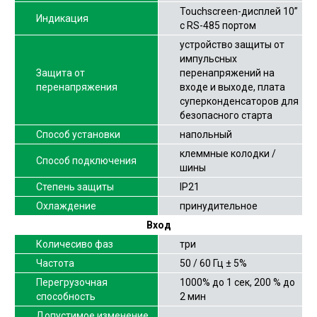
Touchscreen-дисплей 10”
Индикация
с RS-485 портом
устройство защиты от
импульсных
Защита от
перенапряжений на
перенапряжения
входе и выходе, плата
суперконденсаторов для
безопасного старта
Способ установки
напольный
клеммные колодки /
Способ подключения
шины
Степень защиты
IP21
Охлаждение
принудительное
Вход
Количесиво фаз
три
Частота
50 / 60 Гц ± 5%
Перегрузочная
1000% до 1 сек, 200 % до
способность
2 мин
Допустимое изменение