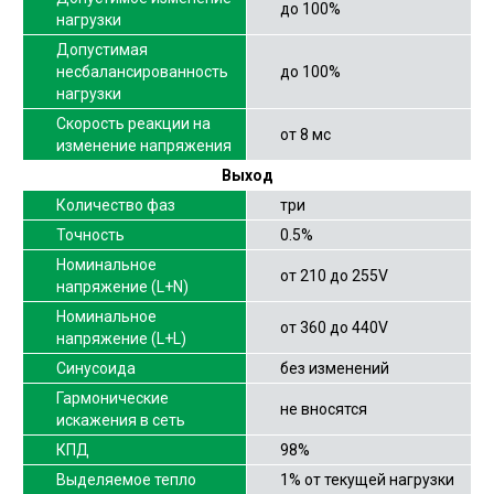
до 100%
нагрузки
Допустимая
несбалансированность
до 100%
нагрузки
Скорость реакции на
от 8 мс
изменение напряжения
Выход
Количество фаз
три
Точность
0.5%
Номинальное
от 210 до 255V
напряжение (L+N)
Номинальное
от 360 до 440V
напряжение (L+L)
Синусоида
без изменений
Гармонические
не вносятся
искажения в сеть
КПД
98%
Выделяемое тепло
1% от текущей нагрузки