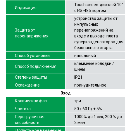
Touchscreen-дисплей 10”
Индикация
с RS-485 портом
устройство защиты от
импульсных
Защита от
перенапряжений на
перенапряжения
входе и выходе, плата
суперконденсаторов для
безопасного старта
Способ установки
напольный
клеммные колодки /
Способ подключения
шины
Степень защиты
IP21
Охлаждение
принудительное
Вход
Количесиво фаз
три
Частота
50 / 60 Гц ± 5%
Перегрузочная
1000% до 1 сек, 200 % до
способность
2 мин
Допустимое изменение