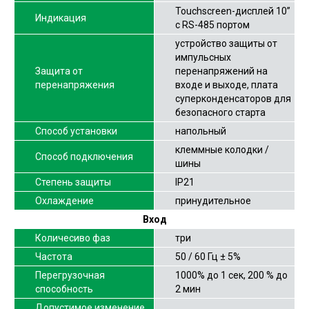
Touchscreen-дисплей 10”
Индикация
с RS-485 портом
устройство защиты от
импульсных
Защита от
перенапряжений на
перенапряжения
входе и выходе, плата
суперконденсаторов для
безопасного старта
Способ установки
напольный
клеммные колодки /
Способ подключения
шины
Степень защиты
IP21
Охлаждение
принудительное
Вход
Количесиво фаз
три
Частота
50 / 60 Гц ± 5%
Перегрузочная
1000% до 1 сек, 200 % до
способность
2 мин
Допустимое изменение