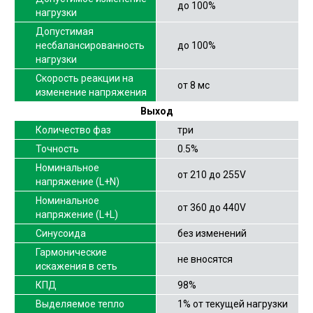
до 100%
нагрузки
Допустимая
несбалансированность
до 100%
нагрузки
Скорость реакции на
от 8 мс
изменение напряжения
Выход
Количество фаз
три
Точность
0.5%
Номинальное
от 210 до 255V
напряжение (L+N)
Номинальное
от 360 до 440V
напряжение (L+L)
Синусоида
без изменений
Гармонические
не вносятся
искажения в сеть
КПД
98%
Выделяемое тепло
1% от текущей нагрузки