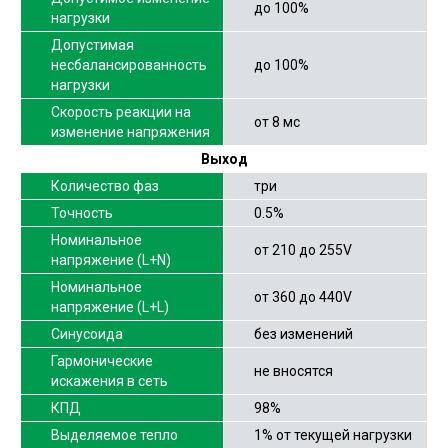
до 100%
нагрузки
Допустимая
несбалансированность
до 100%
нагрузки
Скорость реакции на
от 8 мс
изменение напряжения
Выход
Количество фаз
три
Точность
0.5%
Номинальное
от 210 до 255V
напряжение (L+N)
Номинальное
от 360 до 440V
напряжение (L+L)
Синусоида
без изменений
Гармонические
не вносятся
искажения в сеть
КПД
98%
Выделяемое тепло
1% от текущей нагрузки