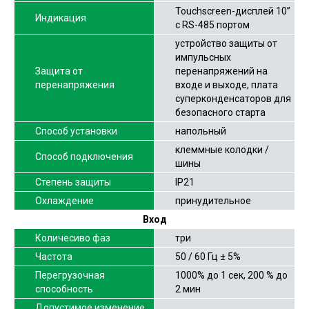
Touchscreen-дисплей 10”
Индикация
с RS-485 портом
устройство защиты от
импульсных
Защита от
перенапряжений на
перенапряжения
входе и выходе, плата
суперконденсаторов для
безопасного старта
Способ установки
напольный
клеммные колодки /
Способ подключения
шины
Степень защиты
IP21
Охлаждение
принудительное
Вход
Количесиво фаз
три
Частота
50 / 60 Гц ± 5%
Перегрузочная
1000% до 1 сек, 200 % до
способность
2 мин
Допустимое изменение