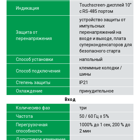
Touchscreen-дисплей 10”
Индикация
с RS-485 портом
устройство защиты от
импульсных
Защита от
перенапряжений на
перенапряжения
входе и выходе, плата
суперконденсаторов для
безопасного старта
Способ установки
напольный
клеммные колодки /
Способ подключения
шины
Степень защиты
IP21
Охлаждение
принудительное
Вход
Количесиво фаз
три
Частота
50 / 60 Гц ± 5%
Перегрузочная
1000% до 1 сек, 200 % до
способность
2 мин
Допустимое изменение