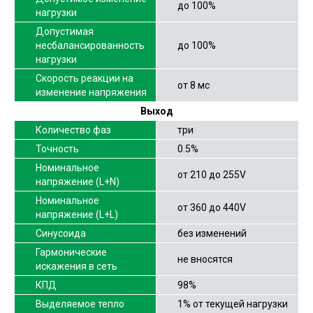
до 100%
нагрузки
Допустимая
несбалансированность
до 100%
нагрузки
Скорость реакции на
от 8 мс
изменение напряжения
Выход
Количество фаз
три
Точность
0.5%
Номинальное
от 210 до 255V
напряжение (L+N)
Номинальное
от 360 до 440V
напряжение (L+L)
Синусоида
без изменений
Гармонические
не вносятся
искажения в сеть
КПД
98%
Выделяемое тепло
1% от текущей нагрузки