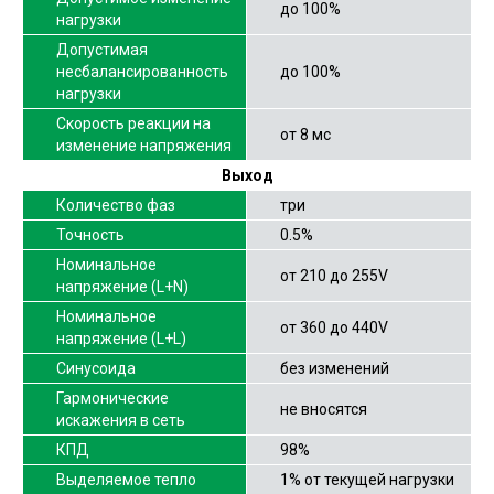
до 100%
нагрузки
Допустимая
несбалансированность
до 100%
нагрузки
Скорость реакции на
от 8 мс
изменение напряжения
Выход
Количество фаз
три
Точность
0.5%
Номинальное
от 210 до 255V
напряжение (L+N)
Номинальное
от 360 до 440V
напряжение (L+L)
Синусоида
без изменений
Гармонические
не вносятся
искажения в сеть
КПД
98%
Выделяемое тепло
1% от текущей нагрузки