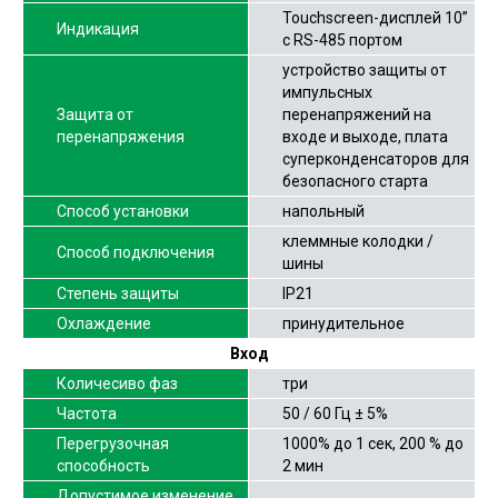
Touchscreen-дисплей 10”
Индикация
с RS-485 портом
устройство защиты от
импульсных
Защита от
перенапряжений на
перенапряжения
входе и выходе, плата
суперконденсаторов для
безопасного старта
Способ установки
напольный
клеммные колодки /
Способ подключения
шины
Степень защиты
IP21
Охлаждение
принудительное
Вход
Количесиво фаз
три
Частота
50 / 60 Гц ± 5%
Перегрузочная
1000% до 1 сек, 200 % до
способность
2 мин
Допустимое изменение