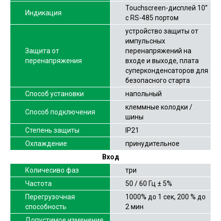
Touchscreen-дисплей 10”
Индикация
с RS-485 портом
устройство защиты от
импульсных
Защита от
перенапряжений на
перенапряжения
входе и выходе, плата
суперконденсаторов для
безопасного старта
Способ установки
напольный
клеммные колодки /
Способ подключения
шины
Степень защиты
IP21
Охлаждение
принудительное
Вход
Количесиво фаз
три
Частота
50 / 60 Гц ± 5%
Перегрузочная
1000% до 1 сек, 200 % до
способность
2 мин
Допустимое изменение