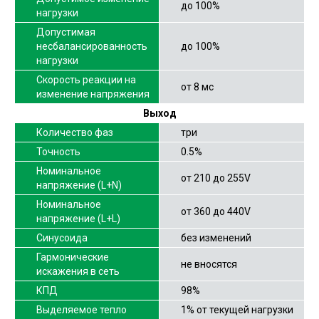
до 100%
нагрузки
Допустимая
несбалансированность
до 100%
нагрузки
Скорость реакции на
от 8 мс
изменение напряжения
Выход
Количество фаз
три
Точность
0.5%
Номинальное
от 210 до 255V
напряжение (L+N)
Номинальное
от 360 до 440V
напряжение (L+L)
Синусоида
без изменений
Гармонические
не вносятся
искажения в сеть
КПД
98%
Выделяемое тепло
1% от текущей нагрузки