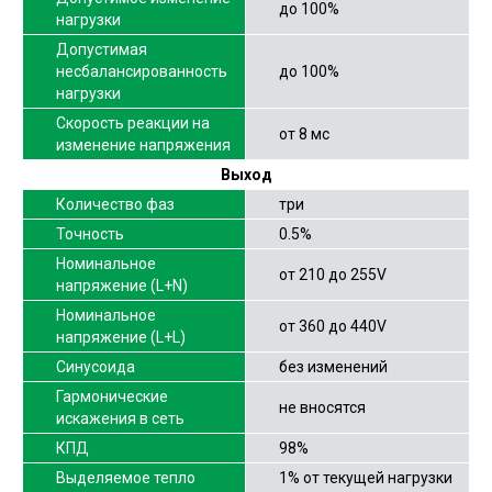
до 100%
нагрузки
Допустимая
несбалансированность
до 100%
нагрузки
Скорость реакции на
от 8 мс
изменение напряжения
Выход
Количество фаз
три
Точность
0.5%
Номинальное
от 210 до 255V
напряжение (L+N)
Номинальное
от 360 до 440V
напряжение (L+L)
Синусоида
без изменений
Гармонические
не вносятся
искажения в сеть
КПД
98%
Выделяемое тепло
1% от текущей нагрузки