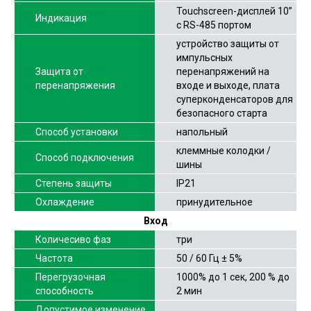
Touchscreen-дисплей 10”
Индикация
с RS-485 портом
устройство защиты от
импульсных
Защита от
перенапряжений на
перенапряжения
входе и выходе, плата
суперконденсаторов для
безопасного старта
Способ установки
напольный
клеммные колодки /
Способ подключения
шины
Степень защиты
IP21
Охлаждение
принудительное
Вход
Количесиво фаз
три
Частота
50 / 60 Гц ± 5%
Перегрузочная
1000% до 1 сек, 200 % до
способность
2 мин
Допустимое изменение