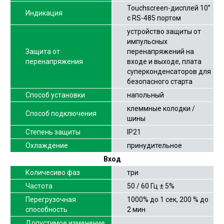
Touchscreen-дисплей 10”
Индикация
с RS-485 портом
устройство защиты от
импульсных
Защита от
перенапряжений на
перенапряжения
входе и выходе, плата
суперконденсаторов для
безопасного старта
Способ установки
напольный
клеммные колодки /
Способ подключения
шины
Степень защиты
IP21
Охлаждение
принудительное
Вход
Количесиво фаз
три
Частота
50 / 60 Гц ± 5%
Перегрузочная
1000% до 1 сек, 200 % до
способность
2 мин
Допустимое изменение