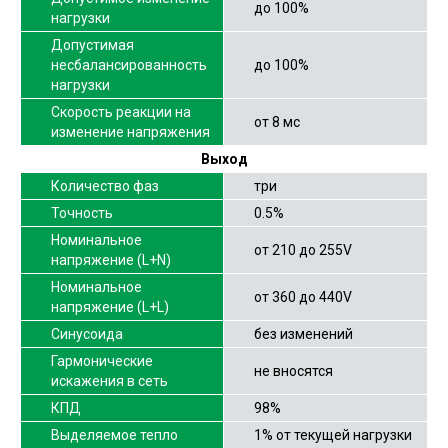
до 100%
нагрузки
Допустимая
несбалансированность
до 100%
нагрузки
Скорость реакции на
от 8 мс
изменение напряжения
Выход
Количество фаз
три
Точность
0.5%
Номинальное
от 210 до 255V
напряжение (L+N)
Номинальное
от 360 до 440V
напряжение (L+L)
Синусоида
без изменений
Гармонические
не вносятся
искажения в сеть
КПД
98%
Выделяемое тепло
1% от текущей нагрузки