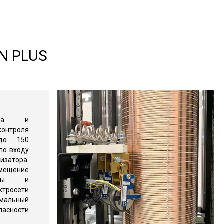
N PLUS
инга и
нтроля
до 150
по входу
атора.
ещение
щиты и
росети
мальный
ности