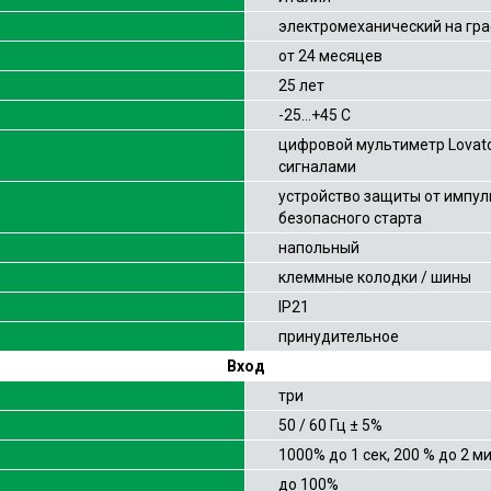
электромеханический на гр
от 24 месяцев
25 лет
-25…+45 С
цифровой мультиметр Lovato
сигналами
устройство защиты от импул
безопасного старта
напольный
клеммные колодки / шины
IP21
принудительное
Вход
три
50 / 60 Гц ± 5%
1000% до 1 сек, 200 % до 2 м
до 100%