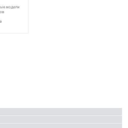
ные модели
ов
й