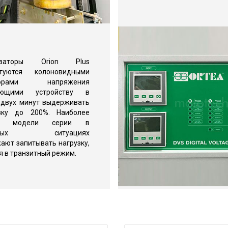
лизаторы Orion Plus
ктуются колоновидными
яторами напряжения
яющими устройству в
 двух минут выдерживать
узку до 200%. Наиболее
е модели серии в
атных ситуациях
ают запитывать нагрузку,
я в транзитный режим.