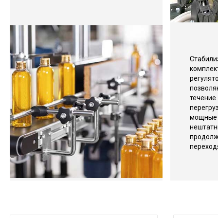
Стаби
компле
регул
позвол
течение
перегр
мощны
нешт
продолж
переход