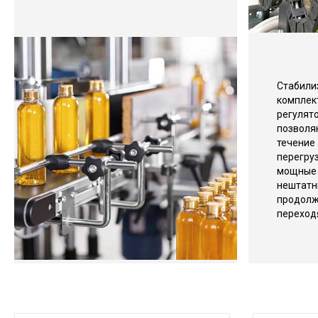
Стаби
компле
регул
позвол
течение
перегр
мощны
нешт
продолж
переход