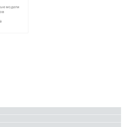
ные модели
ов
й