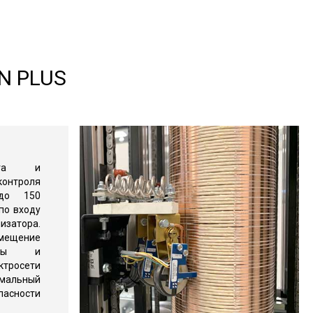
N PLUS
инга и
нтроля
до 150
по входу
атора.
ещение
щиты и
росети
мальный
ности