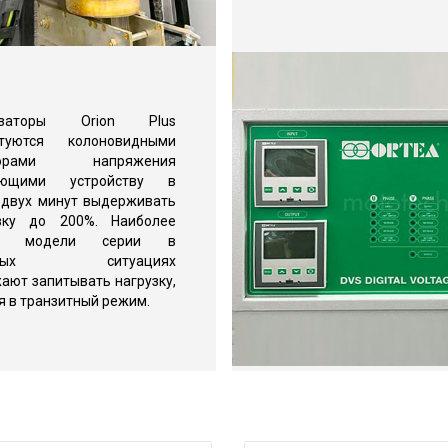
лизаторы Orion Plus
ктуются колоновидными
яторами напряжения
яющими устройству в
 двух минут выдерживать
узку до 200%. Наиболее
е модели серии в
атных ситуациях
ают запитывать нагрузку,
я в транзитный режим.