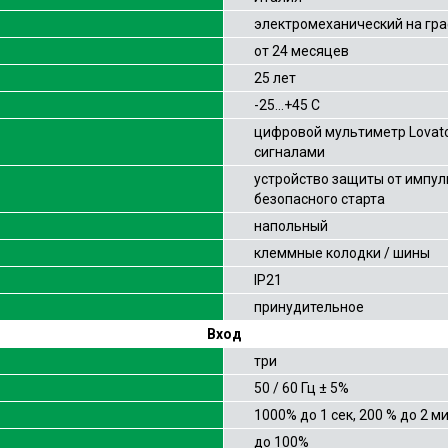
электромеханический на гр
от 24 месяцев
25 лет
-25…+45 С
цифровой мультиметр Lovato
сигналами
устройство защиты от импул
безопасного старта
напольный
клеммные колодки / шины
IP21
принудительное
Вход
три
50 / 60 Гц ± 5%
1000% до 1 сек, 200 % до 2 м
до 100%