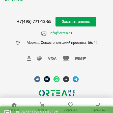
+7(495) 771-12-55
Заказать звонок
info@ortea.ru
г. Москва, Севастопольский проспект, 56/40
© 2026 ORTEA, Все права защищены
НЕ ОШИБИТЕСЬ С ВЫБОРОМ
«Бесплатный подбор стабилизатора за 2 минуты»
Главная
Главная
Корзина
Корзина
Избранные
Избранные
Сравнение
Сравнение