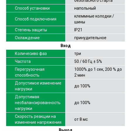
безопасного старта
Способ установки
напольный
клеммные колодки /
Способ подключения
шины
Степень защиты
IP21
Охлаждение
принудительное
Вход
Количесиво фаз
три
Частота
50 / 60 Гц ± 5%
Перегрузочная
1000% до 1 сек, 200 % до
способность
2 мин
Допустимое изменение
до 100%
нагрузки
Допустимая
несбалансированность
до 100%
нагрузки
Скорость реакции на
от 8 мс
изменение напряжения
Выход