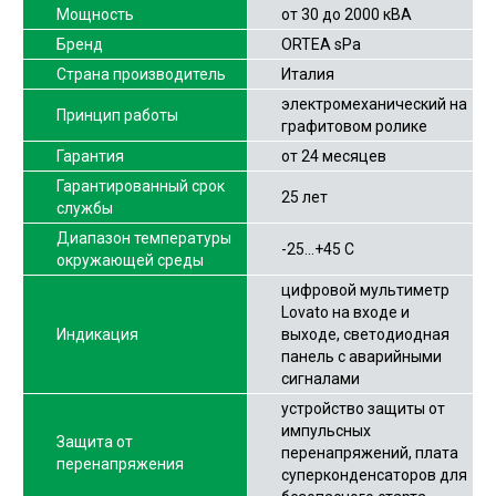
Мощность
от 30 до 2000 кВА
Бренд
ORTEA sPa
Страна производитель
Италия
электромеханический на
Принцип работы
графитовом ролике
Гарантия
от 24 месяцев
Гарантированный срок
25 лет
службы
Диапазон температуры
-25…+45 С
окружающей среды
цифровой мультиметр
Lovato на входе и
Индикация
выходе, светодиодная
панель с аварийными
сигналами
устройство защиты от
импульсных
Защита от
перенапряжений, плата
перенапряжения
суперконденсаторов для