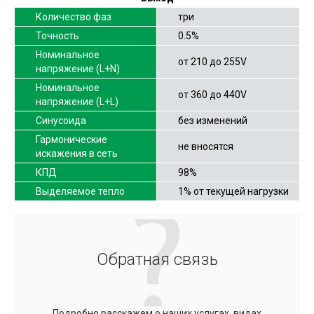
Количество фаз
три
Точность
0.5%
Номинальное
от 210 до 255V
напряжение (L+N)
Номинальное
от 360 до 440V
напряжение (L+L)
Синусоида
без изменений
Гармонические
не вносятся
искажения в сеть
КПД
98%
Выделяемое тепло
1% от текущей нагрузки
Обратная связь
Подробно расскажем о наших услугах, видах