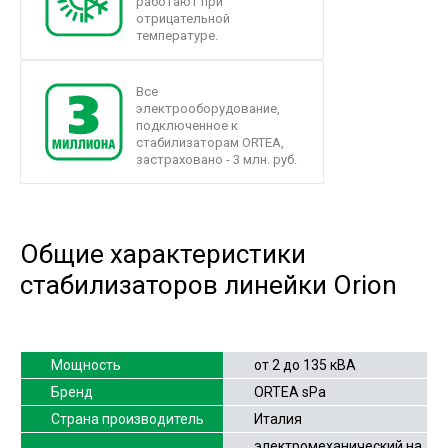
работают при
отрицательной
температуре.
Все
электрооборудование,
подключенное к
стабилизаторам ORTEA,
застраховано - 3 млн. руб.
Общие характеристики
стабилизаторов линейки Orion
Мощность
от 2 до 135 кВА
Бренд
ORTEA sPa
Страна производитель
Италия
электромеханический на