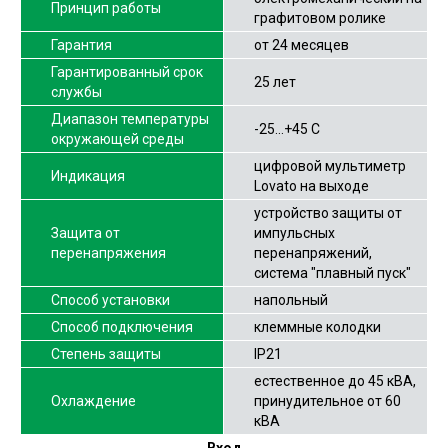
Принцип работы
графитовом ролике
Гарантия
от 24 месяцев
Гарантированный срок
25 лет
службы
Диапазон температуры
-25…+45 С
окружающей среды
цифровой мультиметр
Индикация
Lovato на выходе
устройство защиты от
Защита от
импульсных
перенапряжения
перенапряжений,
система "плавный пуск"
Способ установки
напольный
Способ подключения
клеммные колодки
Степень защиты
IP21
естественное до 45 кВА,
Охлаждение
принудительное от 60
кВА
Вход