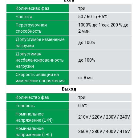
Количесиво фаз
три
Частота
50 / 60 Гц ± 5%
Перегрузочная
1000% до 1 сек, 200 % до
способность
2 мин
Допустимое изменение
до 100%
нагрузки
Допустимая
несбалансированность
до 100%
нагрузки
Скорость реакции на
от 8 мс
изменение напряжения
Выход
Количество фаз
три
Точность
0.5%
Номинальное
210V / 220V / 230V / 240V
напряжение (L+N)
Номинальное
360V / 380V / 400V / 415V
напряжение (L+L)