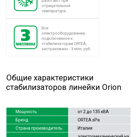
работают при
отрицательной
температуре.
Все
электрооборудование,
подключенное к
стабилизаторам ORTEA,
застраховано - 3 млн. руб.
Общие характеристики
стабилизаторов линейки Orion
Мощность
от 2 до 135 кВА
Бренд
ORTEA sPa
Страна производитель
Италия
электромеханический на