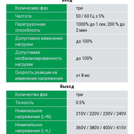
Количесиво фаз
три
Частота
50 / 60 Гц ± 5%
Перегрузочная
1000% до 1 сек, 200 % до
способность
2 мин
Допустимое изменение
до 100%
нагрузки
Допустимая
несбалансированность
до 100%
нагрузки
Скорость реакции на
от 8 мс
изменение напряжения
Выход
Количество фаз
три
Точность
0.5%
Номинальное
210V / 220V / 230V / 240V
напряжение (L+N)
Номинальное
360V / 380V / 400V / 415V
напряжение (L+L)