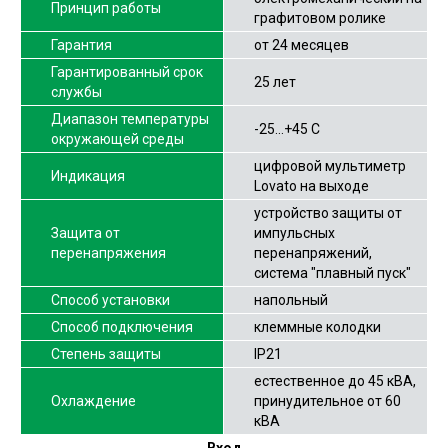
Принцип работы
графитовом ролике
Гарантия
от 24 месяцев
Гарантированный срок
25 лет
службы
Диапазон температуры
-25…+45 С
окружающей среды
цифровой мультиметр
Индикация
Lovato на выходе
устройство защиты от
Защита от
импульсных
перенапряжения
перенапряжений,
система "плавный пуск"
Способ установки
напольный
Способ подключения
клеммные колодки
Степень защиты
IP21
естественное до 45 кВА,
Охлаждение
принудительное от 60
кВА
Вход