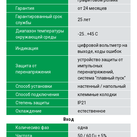
графитовом ролике
Гарантия
от 24 месяцев
Гарантированный срок
25 лет
службы
Диапазон температуры
-25…+45 С
окружающей среды
цифровой вольтметр на
Индикация
выходе, коды ошибок
устройство защиты от
Защита от
импульсных
перенапряжения
перенапряжений,
система "плавный пуск"
Способ установки
настенный / напольный
Способ подключения
клеммные колодки
Степень защиты
IP21
Охлаждение
естественное
Вход
Количесиво фаз
одна
Частота
50 / 60 Гц ± 5%