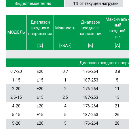
Выделяемое тепло
1% от текущей нагрузки
Максималь-
Диапазон
Диапазон
ный
входного
Мощность
входного
входной
МОДЕЛЬ
напряжения
напряжения
ток
[%]
[кВА>]
[В]
[А]
Диапазон входного напр
0.7-20
±20
0.7
176-264
3.8
1-15
±15
1
187-253
5
2-20
±20
2
176-264
11
2.5-15
±15
2.5
187-253
13
4-20
±20
4
176-264
21
5-15
±15
5
187-253
26
5-20
±20
5
176-264
28