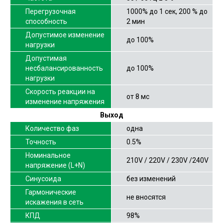
Перегрузочная
1000% до 1 сек, 200 % до
способность
2 мин
Допустимое изменение
до 100%
нагрузки
Допустимая
несбалансированность
до 100%
нагрузки
Скорость реакции на
от 8 мс
изменение напряжения
Выход
Количество фаз
одна
Точность
0.5%
Номинальное
210V / 220V / 230V /240V
напряжение (L+N)
Синусоида
без изменений
Гармонические
не вносятся
искажения в сеть
КПД
98%