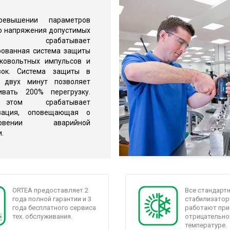
евышении параметров
о напряжения допустимых
ней, срабатывает
рованная система защиты
ковольтных импульсов и
узок. Система защиты в
е двух минут позволяет
ивать 200% перегрузку.
этом срабатывает
изация, оповещающая о
кновении аварийной
.
ORTEA предоставляет 2
Все стандарт
года полной гарантии и 3
стабилизатор
года бесплатного сервиса
работают при
тех. обслуживания.
отрицательно
температуре.