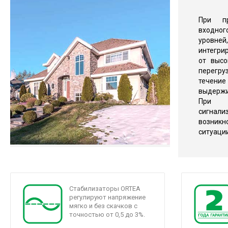
При пр
входног
уров
интегри
от высо
перегр
течени
выдерж
При 
сигнал
возни
ситуации
Стабилизаторы ORTEA
регулируют напряжение
мягко и без скачков с
точностью от 0,5 до 3%.