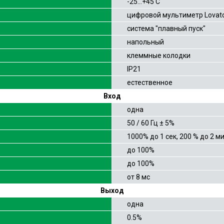
-25…+45 С
цифровой мультиметр Lovat
система "плавный пуск"
напольный
клеммные колодки
IP21
естественное
Вход
одна
50 / 60 Гц ± 5%
1000% до 1 сек, 200 % до 2 м
до 100%
до 100%
от 8 мс
Выход
одна
0.5%