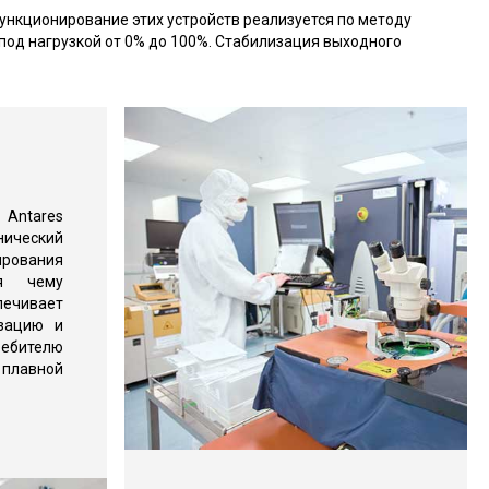
Функционирование этих устройств реализуется по методу
под нагрузкой от 0% до 100%. Стабилизация выходного
ntares
нический
ования
ря чему
чивает
изацию и
ителю
авной