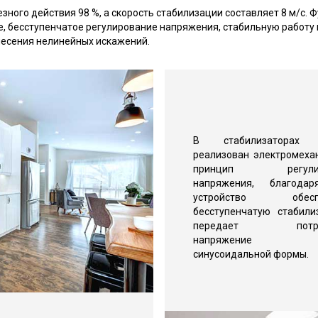
ого действия 98 %, а скорость стабилизации составляет 8 м/с. 
, бесступенчатое регулирование напряжения, стабильную работу 
несения нелинейных искажений.
В стабилизаторах A
реализован электромеха
принцип регулир
напряжения, благода
устройство обеспе
бесступенчатую стабил
передает потреб
напряжение пл
синусоидальной формы.