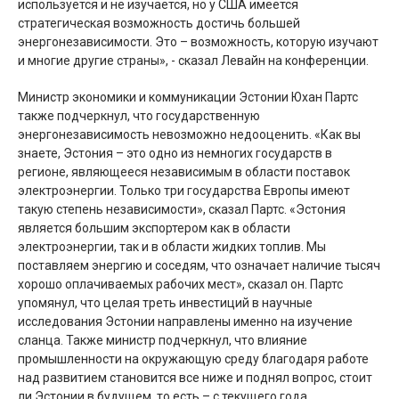
используется и не изучается, но у США имеется
стратегическая возможность достичь большей
энергонезависимости. Это – возможность, которую изучают
и многие другие страны», - сказал Левайн на конференции.
Министр экономики и коммуникации Эстонии Юхан Партс
также подчеркнул, что государственную
энергонезависимость невозможно недооценить. «Как вы
знаете, Эстония – это одно из немногих государств в
регионе, являющееся независимым в области поставок
электроэнергии. Только три государства Европы имеют
такую степень независимости», сказал Партс. «Эстония
является большим экспортером как в области
электроэнергии, так и в области жидких топлив. Мы
поставляем энергию и соседям, что означает наличие тысяч
хорошо оплачиваемых рабочих мест», сказал он. Партс
упомянул, что целая треть инвестиций в научные
исследования Эстонии направлены именно на изучение
сланца. Также министр подчеркнул, что влияние
промышленности на окружающую среду благодаря работе
над развитием становится все ниже и поднял вопрос, стоит
ли Эстонии в будущем, то есть – с текущего года