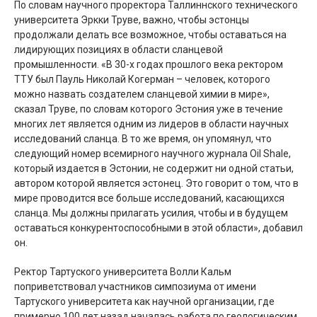
По словам научного проректора Таллиннского технического
университета Эркки Труве, важно, чтобы эстонцы
продолжали делать все возможное, чтобы оставаться на
лидирующих позициях в области сланцевой
промышленности. «В 30-х годах прошлого века ректором
ТТУ был Пауль Николай Когерман – человек, которого
можно назвать создателем сланцевой химии в мире»,
сказал Труве, по словам которого Эстония уже в течение
многих лет является одним из лидеров в области научных
исследований сланца. В то же время, он упомянул, что
следующий номер всемирного научного журнала Oil Shale,
который издается в Эстонии, не содержит ни одной статьи,
автором которой является эстонец. Это говорит о том, что в
мире проводится все больше исследований, касающихся
сланца. Мы должны прилагать усилия, чтобы и в будущем
оставаться конкурентоспособными в этой области», добавил
он.
Ректор Тартуского университета Волли Кальм
поприветствовал участников симпозиума от имени
Тартуского университета как научной организации, где
примерно 100 лет назад началась работа по геологическим