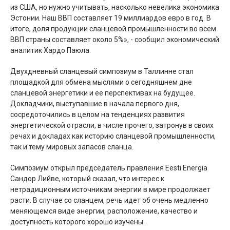
из США, но нужно учитывать, насколько невелика экономика
Эстонии. Наш ВВП составляет 19 миллиардов евро в год. В
итоге, доля продукции сланцевой промышленности во всем
ВВП страны составляет около 5%», - сообщил экономический
аналитик Хардо Паюла.
Двухдневный сланцевый симпозиум в Таллинне стал
площадкой для обмена мыслями о сегодняшнем дне
сланцевой энергетики и ее перспективах на будущее.
Докладчики, выступавшие в начала первого дня,
сосредоточились в целом на тенденциях развития
энергетической отрасли, в числе прочего, затронув в своих
речах и докладах как историю сланцевой промышленности,
так и тему мировых запасов сланца.
Симпозиум открыл председатель правления Eesti Energia
Сандор Лийве, который сказал, что интерес к
нетрадиционным источникам энергии в мире продолжает
расти. В случае со сланцем, речь идет об очень медленно
меняющемся виде энергии, расположение, качество и
доступность которого хорошо изучены.