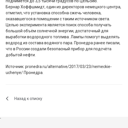
поднимется до 3,5 тысячи градусов по Цельсию.
Бернар Хоффшмидт, один из директоров немецкого центра,
отметил, что установка способна сжечь человека,
оказавшегося в помещении с таким источником света.
Целью эксперимента является поиск способа получать
большой объём солнечной энергии, достаточный для
выработки водородного топлива. Лампы помогут выделять
водород из состава водяного пара. Пронедра ранее писали,
что в России создали безопасный прибор для подсчёта
добытой нефти.
Источник: pronedra.ru/alternative/2017/03/23/nemeckie-
uchenye/ Пронедра.
Назад к списку
`